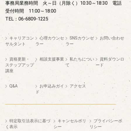
事務局業務時間 火～日（月除く）10:30～18:30 電話
受付時間 11:00～18:00
TEL：06-6809-1225
キャリアコン
心理カウンセ
SNSカウンセ
お問い合わせ
サルタント
ラー
ラー
資格更新・
相談支援事業
私たちについ
資料ダウンロ
ステップアップ
て
ード
講座
Q&A
お申込みガイ
アクセス
ド
特定取引法表示に基づ
キャンセルポリ
プライバシーポ
く表示
シー
リシー